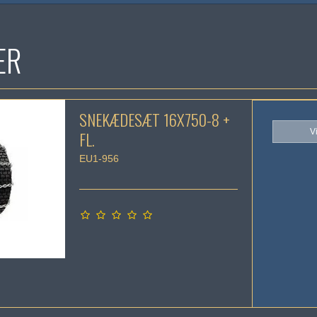
ER
SNEKÆDESÆT 16X750-8 +
V
FL.
EU1-956