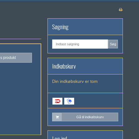
Søgning
Søg
is produkt
Indkøbskurv
Din indkøbskurv er tom
Gå til indkøbskurv
Log ind