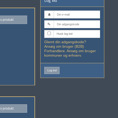
is produkt
Husk log ind
Glemt din adgangskode?
Ansøg om bruger (B2B)
Forhandlere. Ansøg om bruger
kommuner og erhverv.
Log ind
is produkt