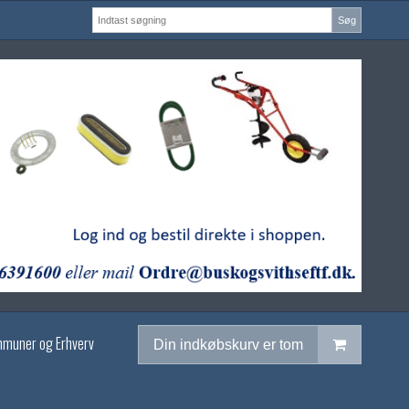
Søg
mmuner og Erhverv
Din indkøbskurv er tom