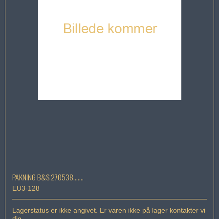
PAKNING B&S 270538.......
EU3-128
Lagerstatus er ikke angivet. Er varen ikke på lager kontakter vi
dig