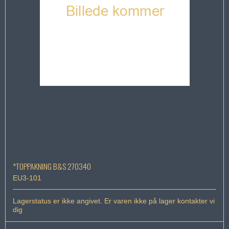
*TOPPAKNING B&S 270340
EU3-101
Lagerstatus er ikke angivet. Er varen ikke på lager kontakter vi
dig