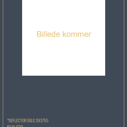
*DEFLECTOR B&S 393755
EU3-070