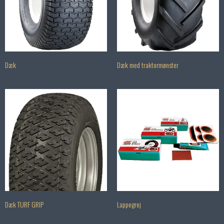
Dæk
Dæk med traktormønster
Dæk TURF GRIP
Lappegrej