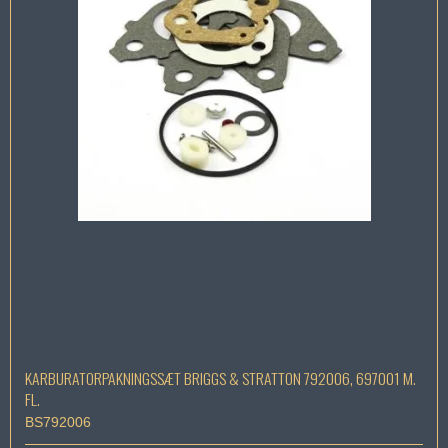
KARBURATORPAKNINGSSÆT BRIGGS & STRATTON 792006, 697001 M.
FL.
BS792006