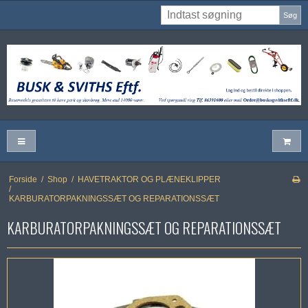
Søg
Forside
/
Shop
/
HAVETRAKTOR OG PLÆNEKLIPPER
/
KARBURATORPAKNINGSSÆT OG REPARATIONSSÆT
KARBURATORPAKNINGSSÆT OG REPARATIONSSÆT