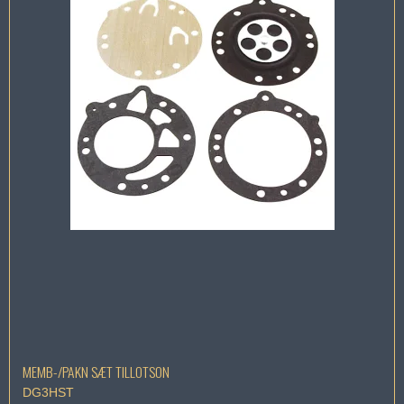
MEMB-/PAKN SÆT TILLOTSON
DG3HST