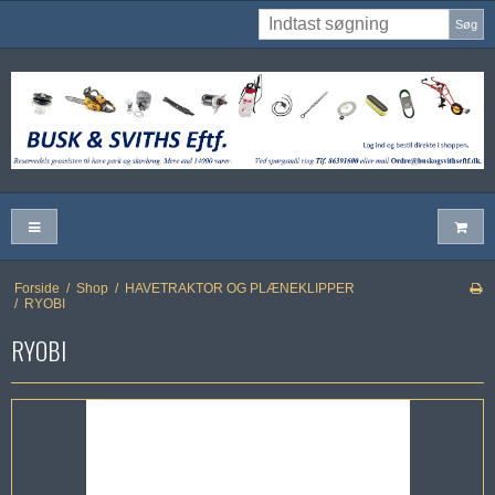
Søg
Forside
/
Shop
/
HAVETRAKTOR OG PLÆNEKLIPPER
/
RYOBI
RYOBI