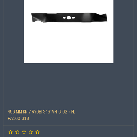
456 MM KNIV RYOBI S461VH-6-02 + FL
PA100-318