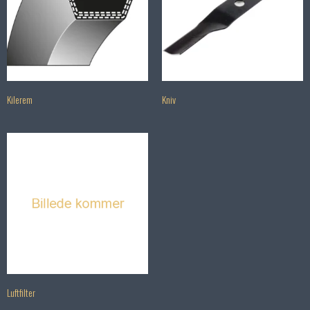
Kilerem
Kniv
Luftfilter