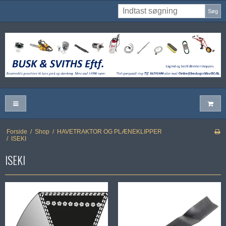
Søg
Forside
/
Shop
/
HAVETRAKTOR OG PLÆNEKLIPPER
/
ISEKI
ISEKI